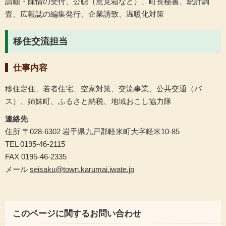
請願・陳情の受付、公聴（意見箱など）、町長秘書、統計調
査、広報誌の編集発行、企業誘致、温暖化対策
移住交流担当
仕事内容
移住定住、若者住宅、空家対策、交流事業、公共交通（バ
ス）、姉妹町、ふるさと納税、地域おこし協力隊
連絡先
住所 〒028-6302 岩手県九戸郡軽米町大字軽米10-85
TEL 0195-46-2115
FAX 0195-46-2335
メール
seisaku@town.karumai.iwate.jp
このページに関するお問い合わせ