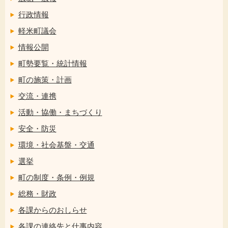
行政情報
軽米町議会
情報公開
町勢要覧・統計情報
町の施策・計画
交流・連携
活動・協働・まちづくり
安全・防災
環境・社会基盤・交通
選挙
町の制度・条例・例規
総務・財政
各課からのおしらせ
各課の連絡先と仕事内容