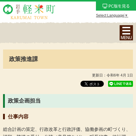
Select Language
▼
ナ
ビ
ゲ
ー
政策推進課
シ
ョ
ン
更新日：令和6年 4月 1日
メ
ニ
ュ
政策企画担当
ー
を
仕事内容
表
示
総合計画の策定、行政改革と行政評価、協働参画の町づくり、