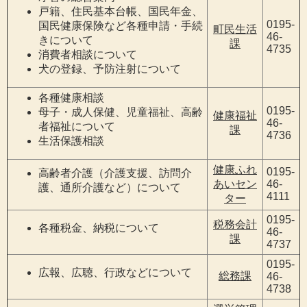
戸籍、住民基本台帳、国民年金、
0195-
国民健康保険など各種申請・手続
町民生活
46-
きについて
課
4735
消費者相談について
犬の登録、予防注射について
各種健康相談
0195-
母子・成人保健、児童福祉、高齢
健康福祉
46-
者福祉について
課
4736
生活保護相談
健康ふれ
0195-
高齢者介護（介護支援、訪問介
あいセン
46-
護、通所介護など）について
4111
ター
0195-
税務会計
各種税金、納税について
46-
課
4737
0195-
広報、広聴、行政などについて
総務課
46-
4738