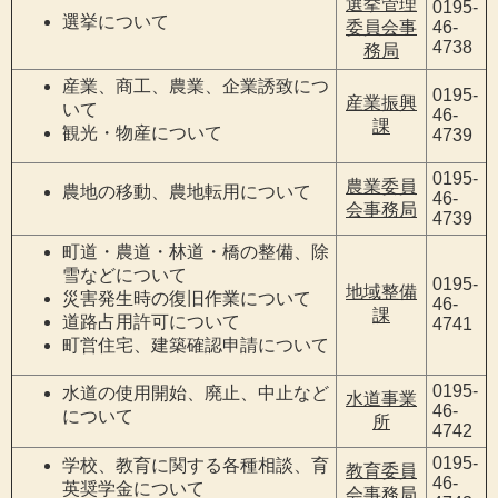
選挙管理
0195-
選挙について
委員会事
46-
4738
務局
産業、商工、農業、企業誘致につ
0195-
産業振興
いて
46-
課
観光・物産について
4739
0195-
農業委員
農地の移動、農地転用について
46-
会事務局
4739
町道・農道・林道・橋の整備、除
雪などについて
0195-
地域整備
災害発生時の復旧作業について
46-
課
道路占用許可について
4741
町営住宅、建築確認申請について
0195-
水道の使用開始、廃止、中止など
水道事業
46-
について
所
4742
0195-
学校、教育に関する各種相談、育
教育委員
46-
英奨学金について
会事務局