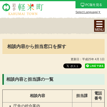
Select Language
▼
ナ
ビ
ゲ
ー
相談内容から担当窓口を探す
シ
ョ
ン
更新日：平成25年 4月 1日
メ
ニ
ュ
相談内容と担当課の一覧
ー
を
電話
表
相談内容
担当課
番号
示
庁舎の総合案内