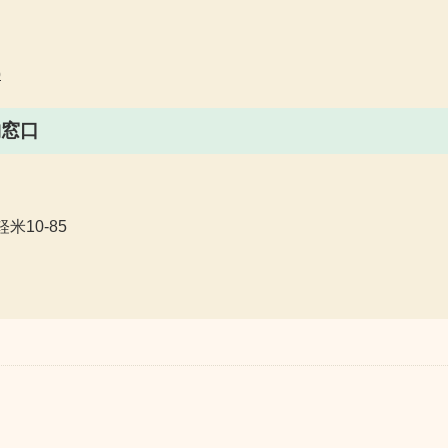
p
納窓口
米10-85