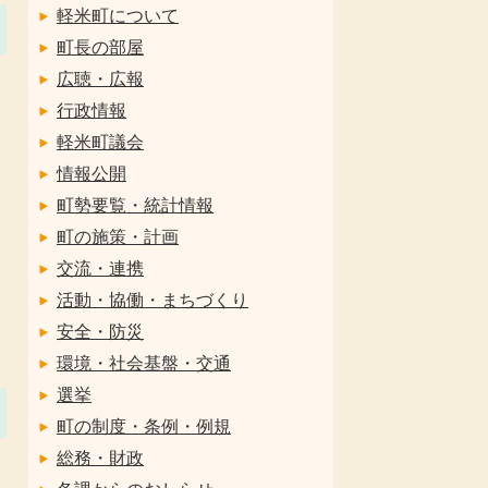
軽米町について
町長の部屋
広聴・広報
行政情報
軽米町議会
情報公開
町勢要覧・統計情報
町の施策・計画
交流・連携
活動・協働・まちづくり
安全・防災
環境・社会基盤・交通
選挙
町の制度・条例・例規
総務・財政