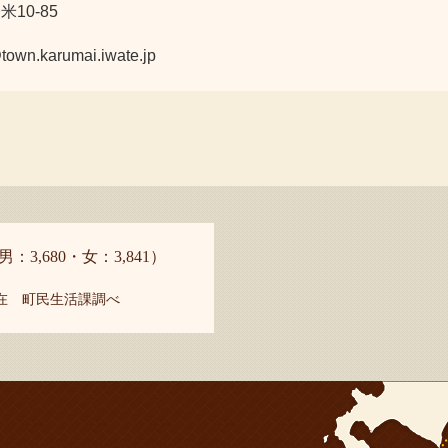
10-85
karumai.iwate.jp
男：3,680・女：3,841）
現在 町民生活課調べ