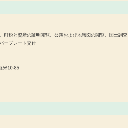
、町税と資産の証明閲覧、公簿および地籍図の閲覧、国土調査
バープレート交付
米10-85
p