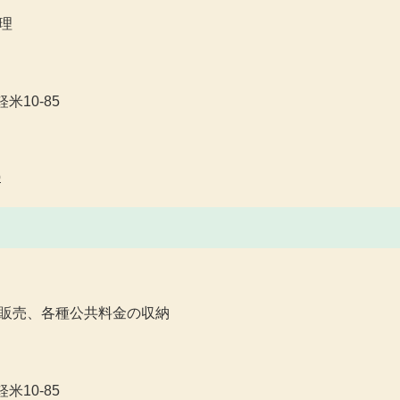
理
米10-85
p
販売、各種公共料金の収納
米10-85