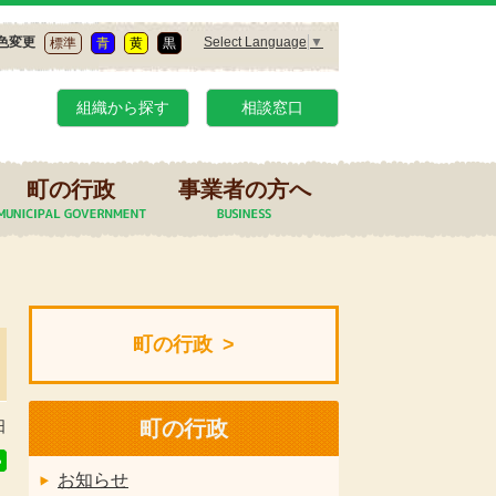
Select Language
▼
色変更
標準
青
黄
黒
組織から探す
相談窓口
町の行政
事業者の方へ
町の行政
町の行政
日
お知らせ