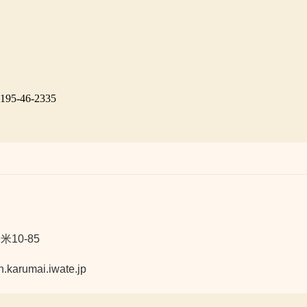
195-46-2335
10-85
umai.iwate.jp