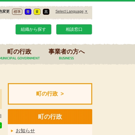
Select Language
▼
色変更
標準
青
黄
黒
組織から探す
相談窓口
町の行政
事業者の方へ
町の行政
町の行政
日
お知らせ