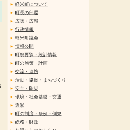
軽米町について
町長の部屋
広聴・広報
行政情報
軽米町議会
情報公開
町勢要覧・統計情報
町の施策・計画
交流・連携
と
活動・協働・まちづくり
都
安全・防災
環境・社会基盤・交通
選挙
町の制度・条例・例規
総務・財政