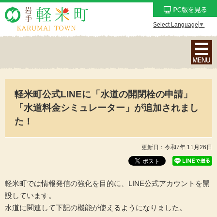
Select Language
▼
ナ
ビ
ゲ
ー
軽米町公式LINEに「水道の開閉栓の申請」
シ
ョ
「水道料金シミュレーター」が追加されまし
ン
た！
メ
ニ
更新日：令和7年 11月26日
ュ
ー
を
軽米町では情報発信の強化を目的に、LINE公式アカウントを開
表
設しています。
示
水道に関連して下記の機能が使えるようになりました。