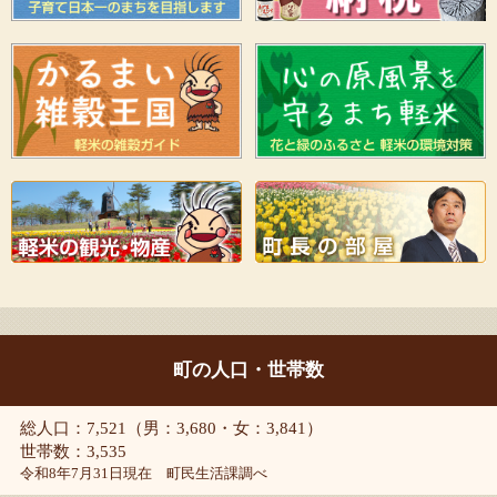
町の人口・世帯数
総人口：7,521（男：3,680・女：3,841）
世帯数：3,535
令和8年7月31日現在 町民生活課調べ