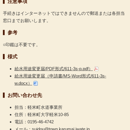
注意事項
手続きはインターネットではできませんので郵送または各担当
窓口までお願いします。
参考
○印鑑は不要です。
様式
給水用途変更届/PDF形式/611-3s-p.pdf）
給水用途変更届（申請書/MS-Word形式/611-3s-
w.docx）
お問い合わせ先
担当：軽米町水道事業所
住所：軽米町大字軽米10-85
電話：0195-46-4742
メール：
suidou@town.karumai.iwate.jp