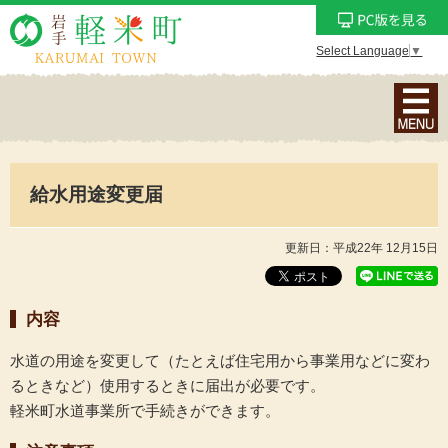
Select Language
▼
ナ
ビ
ゲ
ー
給水用途変更届
シ
ョ
ン
更新日：平成22年 12月15日
メ
ニ
内容
ュ
ー
水道の用途を変更して（たとえば住宅用から事業用などに変わ
を
るときなど）使用するときに届出が必要です。
表
軽米町水道事業所で手続きができます。
示