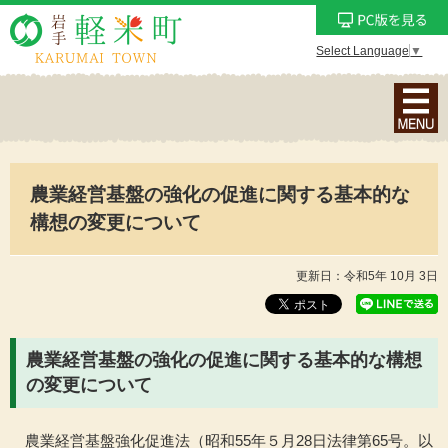
Select Language
▼
ナ
ビ
ゲ
ー
農業経営基盤の強化の促進に関する基本的な
シ
ョ
構想の変更について
ン
メ
更新日：令和5年 10月 3日
ニ
ュ
ー
農業経営基盤の強化の促進に関する基本的な構想
を
の変更について
表
示
農業経営基盤強化促進法（昭和55年５月28日法律第65号。以