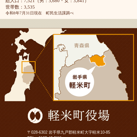
総人口：7,521（男：3,680・女：3,841）
世帯数：3,535
令和8年7月31日現在 町民生活課調べ
〒028-6302 岩手県九戸郡軽米町大字軽米10-85