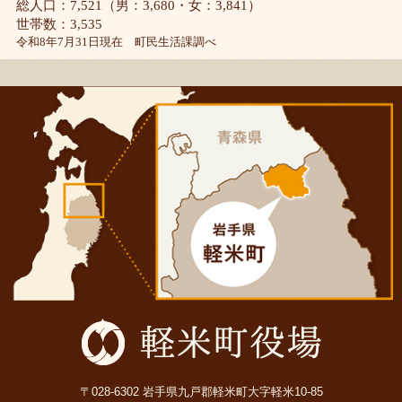
総人口：7,521（男：3,680・女：3,841）
世帯数：3,535
令和8年7月31日現在 町民生活課調べ
〒028-6302 岩手県九戸郡軽米町大字軽米10-85