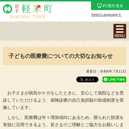
Select Language
▼
ナ
ビ
ゲ
ー
子どもの医療費についての大切なお知らせ
シ
ョ
ン
更新日：令和6年 7月11日
メ
ニ
ュ
お子さまが病気やケガをしたときに、安心して病院などを受
ー
診していただけるよう、保険診療の自己負担額の助成制度を実
を
施しています。
表
しかし、医療費は年々増加傾向にあるため、限られた財源を
示
有効に活用できるよう、皆さまのご理解とご協力をお願いしま