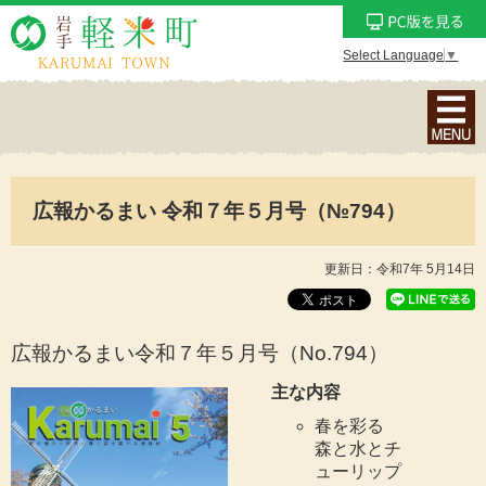
Select Language
▼
ナ
ビ
ゲ
ー
広報かるまい 令和７年５月号（№794）
シ
ョ
ン
更新日：令和7年 5月14日
メ
ニ
ュ
広報かるまい令和７年５月号（No.794
）
ー
主な内容
を
春を彩る
表
森と水とチ
示
ューリップ