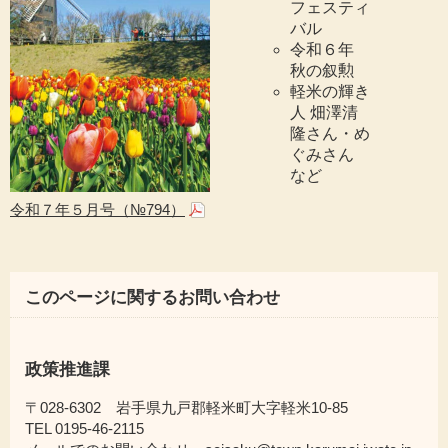
フェスティ
バル
令和６年
秋の叙勲
軽米の輝き
人 畑澤清
隆さん・め
ぐみさん
など
令和７年５月号（№794）
このページに関するお問い合わせ
政策推進課
〒028-6302 岩手県九戸郡軽米町大字軽米10-85
TEL 0195-46-2115