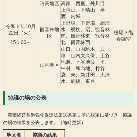
晴高地区
高家、西里、外川目、
上晴山、下晴山、早
渡、内城
上野場、下野場、高清
令和６年10月
観音林地
水、横枕、沼、観音林
役場３階
22日（火）
区
南、観音林東、観音林
会議室
15：00～
北、観音林西
山口、山内駒木、貝
喰、山内大久保、上谷
地渡、下谷地渡、平、
山内地区
中村、和当地、竹谷
袋、東、新井田、大清
水、駒板、東台
協議の場の公表
農業経営基盤強化促進法第18条第１項の規定に基づき、協議
の場の結果を公表します。（随時更新）
地区名
協議の結果