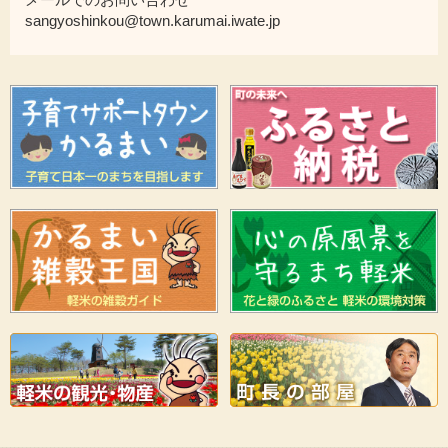
sangyoshinkou@town.karumai.iwate.jp