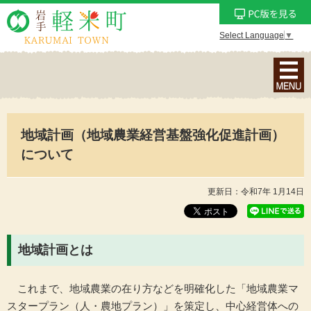
Select Language
▼
ナ
ビ
ゲ
ー
地域計画（地域農業経営基盤強化促進計画）
シ
ョ
について
ン
メ
更新日：令和7年 1月14日
ニ
ュ
ー
地域計画とは
を
表
これまで、地域農業の在り方などを明確化した「地域農業マ
示
スタープラン（人・農地プラン）」を策定し、中心経営体への