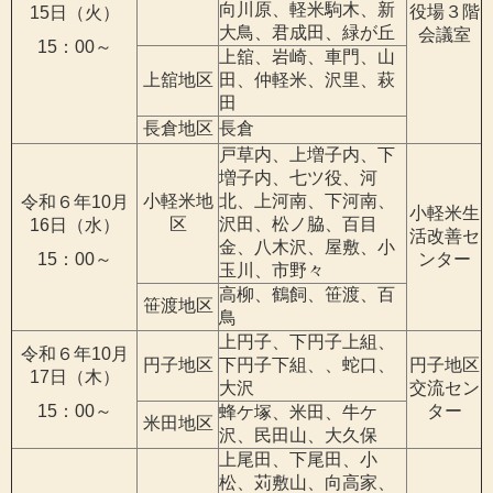
向川原、軽米駒木、新
役場３階
15日（火）
大鳥、君成田、緑が丘
会議室
15：00～
上舘、岩崎、車門、山
上舘地区
田、仲軽米、沢里、萩
田
長倉地区
長倉
戸草内、上増子内、下
増子内、七ツ役、河
小軽米地
北、上河南、下河南、
令和６年10月
小軽米生
区
沢田、松ノ脇、百目
16日（水）
活改善セ
金、八木沢、屋敷、小
15：00～
ンター
玉川、市野々
高柳、鶴飼、笹渡、百
笹渡地区
鳥
上円子、下円子上組、
令和６年10月
円子地区
下円子下組、、蛇口、
円子地区
17日（木）
大沢
交流セン
15：00～
ター
蜂ケ塚、米田、牛ケ
米田地区
沢、民田山、大久保
上尾田、下尾田、小
松、苅敷山、向高家、