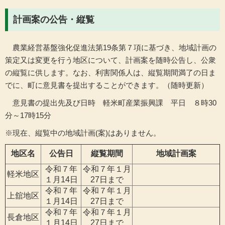
計画案の公告・縦覧
農業経営基盤強化促進法第19条第７項に基づき、地域計画の
策定又は変更を行う地区について、計画案を随時公告し、公衆
の縦覧に供します。なお、利害関係人は、縦覧期間満了の日ま
でに、町に意見書を提出することができます。（随時更新）
意見書の提出先
及び日時 軽米町産業振興課 平日 ８時30
分～17時15分
※現在、縦覧中の地域計画(案)はありません。
地区名
公告日
縦覧期間
地域計画案
令和７年
令和７年１月
軽米地区
１月14日
27日まで
令和７年
令和７年１月
上舘地区
１月14日
27日まで
令和７年
令和７年１月
長倉地区
１月14日
27日まで