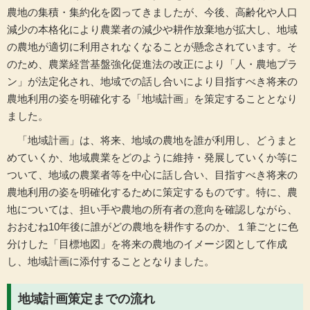
農地の集積・集約化を図ってきましたが、今後、高齢化や人口
減少の本格化により
農業者の減少や耕作放棄地が拡大し、地域
の農地が適切に利用されなくなることが懸念されています。
そ
のため、農業経営基盤強化促進法の改正により「人・農地プラ
ン」が法定化され、地域での話し合いにより目指すべき将来の
農地利用の姿を明確化する「地域計画」を策定することとなり
ました。
「地域計画」は、将来、地域の農地を誰が利用し、どうまと
めていくか、地域農業をどのように維持・発展していくか等に
ついて、地域の農業者等を中心に話し合い、目指すべき将来の
農地利用の姿を明確化するために策定するものです。特に、農
地については、担い手や農地の所有者の意向を確認しながら、
おおむね10年後に誰がどの農地を耕作するのか、１筆ごとに色
分けした「目標地図」を将来の農地のイメージ図として作成
し、地域計画に添付することとなりました。
地域計画策定までの流れ