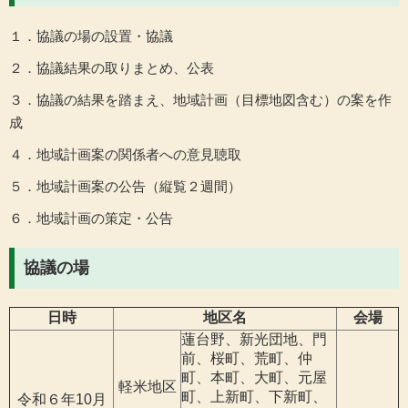
１．協議の場の設置・協議
２．協議結果の取りまとめ、公表
３．協議の結果を踏まえ、地域計画（目標地図含む）の案を作
成
４．地域計画案の関係者への意見聴取
５．地域計画案の公告（縦覧２週間）
６．地域計画の策定・公告
協議の場
日時
地区名
会場
蓮台野、新光団地、門
前、桜町、荒町、仲
町、本町、大町、元屋
軽米地区
町、上新町、下新町、
令和６年10月