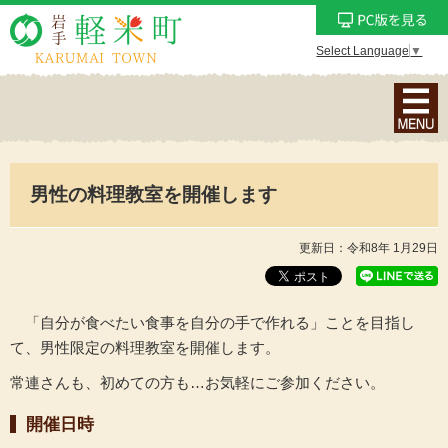
Select Language
▼
ナ
ビ
ゲ
ー
男性の料理教室を開催します
シ
ョ
ン
更新日：令和8年 1月29日
メ
ニ
ュ
「自分が食べたい食事を自分の手で作れる」ことを目指し
ー
て、男性限定の料理教室を開催します。
を
常連さんも、初めての方も…お気軽にご参加ください。
表
示
開催日時