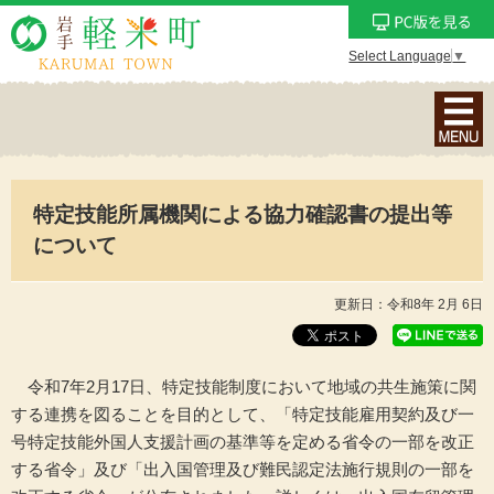
Select Language
▼
ナ
ビ
ゲ
ー
特定技能所属機関による協力確認書の提出等
シ
ョ
について
ン
メ
更新日：令和8年 2月 6日
ニ
ュ
ー
令和7年2月17日、特定技能制度において地域の共生施策に関
を
する連携を図ることを目的として、「特定技能雇用契約及び一
表
号特定技能外国人支援計画の基準等を定める省令の一部を改正
示
する省令」及び「出入国管理及び難民認定法施行規則の一部を