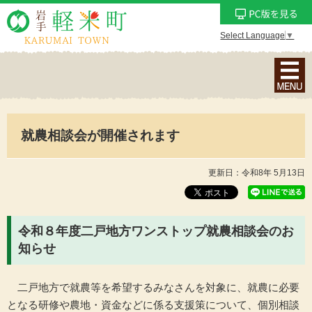
Select Language
▼
ナ
ビ
ゲ
ー
就農相談会が開催されます
シ
ョ
ン
更新日：令和8年 5月13日
メ
ニ
ュ
令和８年度二戸地方ワンストップ就農相談会のお
ー
知らせ
を
表
二戸地方で就農等を希望するみなさんを対象に、就農に必要
示
となる研修や農地・資金などに係る支援策について、個別相談