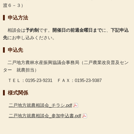
渡６－３）
申込方法
相談会は
予約制
です。
開催日の前週金曜日まで
に、
下記申込
先
にお申し込みください。
申込先
二戸地方農林水産振興協議会事務局（二戸農業改良普及セン
ター 就農担当）
ＴＥＬ：0195-23-9231 ＦＡＸ：0195-23-9387
様式関係
二戸地方就農相談会_チラシ.pdf
二戸地方就農相談会_参加申込書.pdf