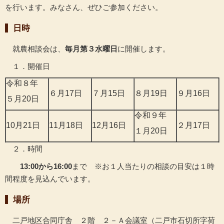
を行います。みなさん、ぜひご参加ください。
日時
就農相談会は、
毎月第３水曜日
に開催します。
１．開催日
令和８年
６月17日
７月15日
８月19日
９月16日
５月20日
令和９年
10月21日
11月18日
12月16日
２月17日
１月20日
２．時間
13:00から16:00
まで ※お１人当たりの相談の目安は１時
間程度を見込んでいます。
場所
二戸地区合同庁舎 ２階 ２－Ａ会議室（二戸市石切所字荷