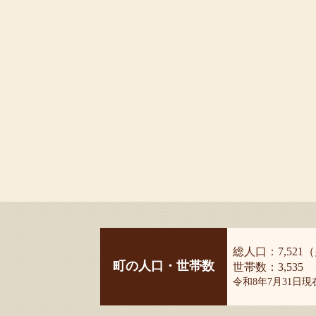
総人口：7,521（
町の人口・世帯数
世帯数：3,535
令和8年7月31日