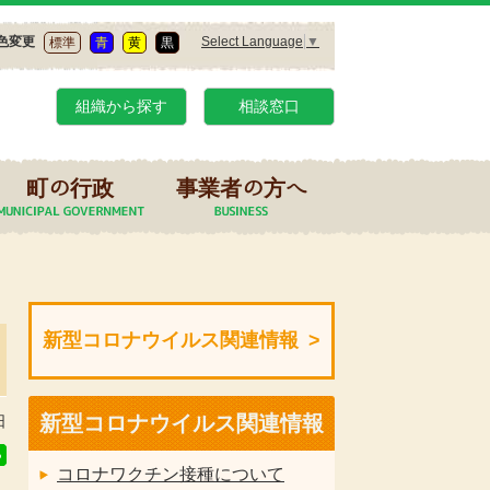
Select Language
▼
色変更
標準
青
黄
黒
組織から探す
相談窓口
町の行政
事業者の方へ
新型コロナウイルス関連情報
新型コロナウイルス関連情報
日
コロナワクチン接種について