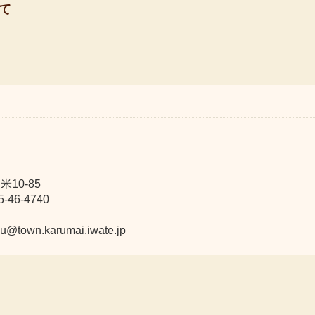
て
10-85
46-4740
n.karumai.iwate.jp