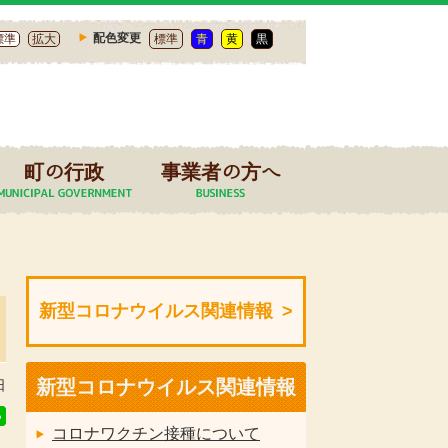
配色変更
標準
拡大
標準
青
黄
黒
町の行政
事業者の方へ
新型コロナウイルス関連情報
新型コロナウイルス関連情報
日
コロナワクチン接種について