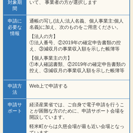
対象期
いて、 事業者の方が選択します
間
申請に
通帳の写し(法人:法人名義、個人事業主:個人
必要な
名義)に加え、次のものをご用意ください。
情報
【法人の方】
①法人番号、②2019年の確定申告書類の控
え、③減収月の事業収入額を示した帳簿等
【個人事業主の方】
①本人確認書類、②2019年の確定申告書類の
控え、③減収月の事業収入額を示した帳簿等
申請方
Web上で申請する
法
申請サ
経済産業省では、ご自身で電子申請を行うこ
ポート
とが困難な方のために、申請サポート会場を
開設しています。
軽米町からは久慈会場が最も近い会場となっ
ています。