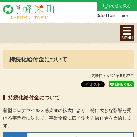
Select Language
▼
ナ
ビ
ゲ
ー
持続化給付金について
シ
ョ
ン
更新日：令和2年 5月27日
メ
ニ
持続化給付金について
ュ
ー
新型コロナウイルス感染症の拡大により、特に大きな影響を受
を
ける事業者に対して、事業全般に広く使える給付金を支給しま
表
す。
示