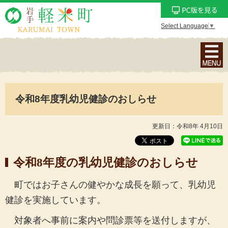
Select Language
▼
ナ
ビ
ゲ
ー
令和8年度乳幼児健診のおしらせ
シ
ョ
ン
更新日：令和8年 4月10日
メ
ニ
令和8
年度の乳幼児健診のおしらせ
ュ
ー
町ではお子さんの健やかな成長を願って、乳幼児
を
健診を実施しています。
表
示
対象者へ事前に案内や問診票等を送付しますが、