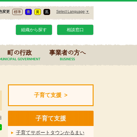
Select Language
▼
色変更
標準
青
黄
黒
組織から探す
相談窓口
町の行政
事業者の方へ
子育て支援
子育て支援
日
子育てサポートタウンかるまい