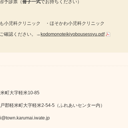
④予診票（
冊子一式
でお持ちください）
も小児科クリニック ・ほそかわ小児科クリニック
ご確認ください。→
kodomonoteikiyobousessyu.pdf
米町大字軽米10-85
九戸郡軽米町大字軽米2-54-5（ふれあいセンター内）
n.karumai.iwate.jp