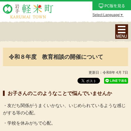
Select Language
▼
ナ
ビ
ゲ
ー
令和８年度 教育相談の開催について
シ
ョ
ン
更新日：令和8年 4月 7日
メ
ニ
お子さんのこのようなことで悩んでいませんか
ュ
ー
・友だち関係がうまくいかない、いじめられているような感じ
を
がする等の心配。
表
示
・学校を休みがちで心配。