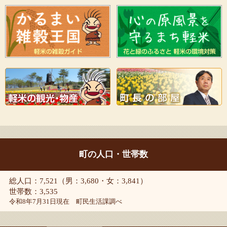
町の人口・世帯数
総人口：7,521（男：3,680・女：3,841）
世帯数：3,535
令和8年7月31日現在 町民生活課調べ