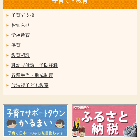
子育て・教育
子育て支援
お知らせ
学校教育
保育
教育相談
乳幼児健診・予防接種
各種手当・助成制度
放課後子ども教室