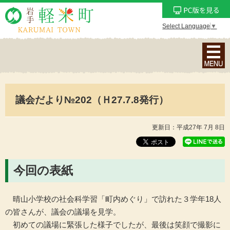
Select Language
▼
ナ
ビ
ゲ
ー
議会だより№202（Ｈ27.7.8発行）
シ
ョ
ン
更新日：平成27年 7月 8日
メ
ニ
ュ
今回の表紙
ー
を
晴山小学校の社会科学習「町内めぐり」で訪れた３学年18人
表
の皆さんが、議会の議場を見学。
示
初めての議場に緊張した様子でしたが、最後は笑顔で撮影に