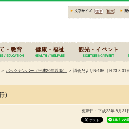
文字サイズ
配
標準
拡大
て・教育
健康・福祉
観光・イベント
バックナンバー（平成20年以降）
議会だより№186（Ｈ23.8.3
発行）
更新日：平成23年 8月31