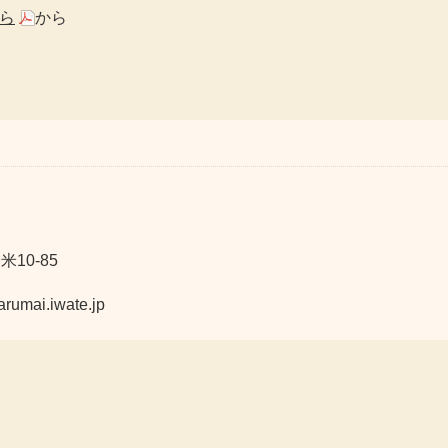
ら
から
10-85
ai.iwate.jp