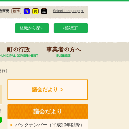
Select Language
▼
色変更
標準
青
黄
黒
組織から探す
相談窓口
町の行政
事業者の方へ
1発行）
議会だより
議会だより
日
バックナンバー（平成20年以降）