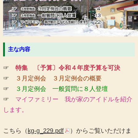
主な内容
☞
特集 〔予算〕令和４年度予算を可決
☞
３月定例会 ３月定例会の概要
☞
３月定例会
一般質問に８人登壇
☞
マイファミリー 我が家のアイドルを紹介
します。
こちら（
kg-g_229.pdf
）からご覧いただけま