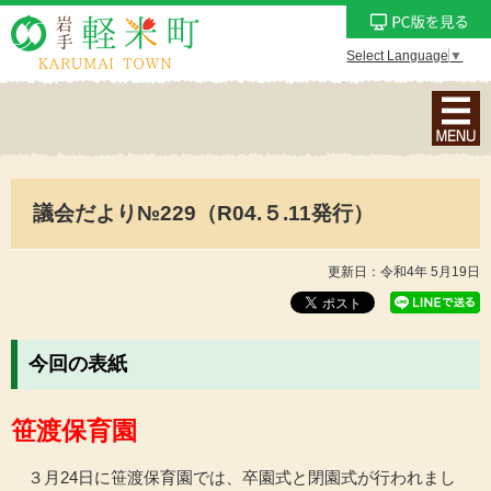
Select Language
▼
ナ
ビ
ゲ
ー
議会だより№229（R04.５.11発行）
シ
ョ
ン
更新日：令和4年 5月19日
メ
ニ
ュ
今回の表紙
ー
を
笹渡保育園
表
示
３月24日に笹渡保育園では、卒園式と閉園式が行われまし