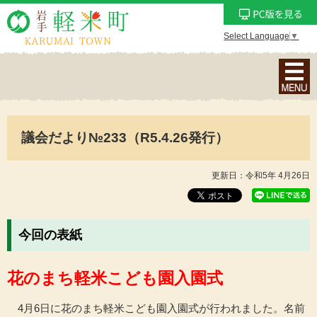
Select Language
▼
ナ
ビ
ゲ
ー
議会だより№233（R5.4.26発行）
シ
ョ
ン
更新日：令和5年 4月26日
メ
ニ
ュ
今回の表紙
ー
を
花のまち軽米こども園入園式
表
示
4月6日に花のまち軽米こども園入園式が行われました。名前