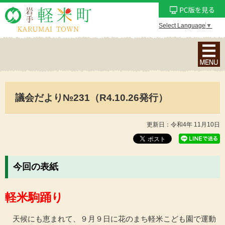
Select Language
▼
ナ
ビ
ゲ
ー
議会だより№231（R4.10.26発行）
シ
ョ
ン
更新日：令和4年 11月10日
メ
ニ
ュ
今回の表紙
ー
を
軽米駒踊り
表
示
天候にも恵まれて、９月９日に花のまち軽米こども園で運動