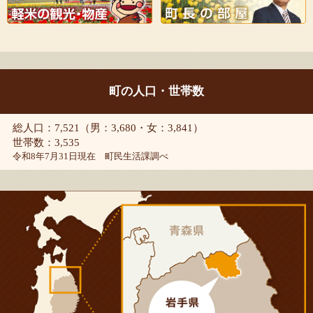
町の人口・世帯数
総人口：7,521（男：3,680・女：3,841）
世帯数：3,535
令和8年7月31日現在 町民生活課調べ