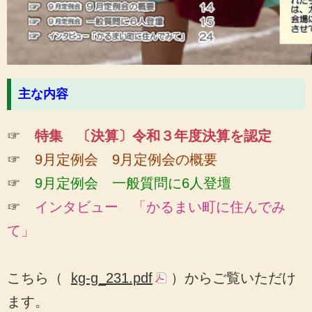
主な内容
☞
特集 〔決算〕令和３年度決算を認定
☞
9月定例会 9月定例会の概要
☞
9月定例会
一般質問に6人登壇
☞
インタビュー 「かるまい町に住んでみ
て」
こちら（
kg-g_231.pdf
）からご覧いただけ
ます。