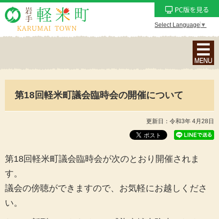
Select Language
▼
ナ
ビ
ゲ
ー
第18回軽米町議会臨時会の開催について
シ
ョ
ン
更新日：令和3年 4月28日
メ
ニ
ュ
第18回軽米町議会臨時会が次のとおり開催されま
ー
す。
を
議会の傍聴ができますので、お気軽にお越しくださ
表
い。
示