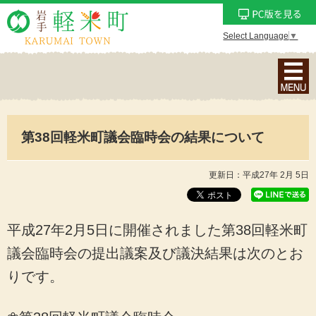
Select Language
▼
ナ
ビ
ゲ
ー
第38回軽米町議会臨時会の結果について
シ
ョ
ン
更新日：平成27年 2月 5日
メ
ニ
ュ
平成27年2月5日に開催されました第38回軽米町
ー
議会臨時会の提出議案及び議決結果は次のとお
を
りです。
表
示