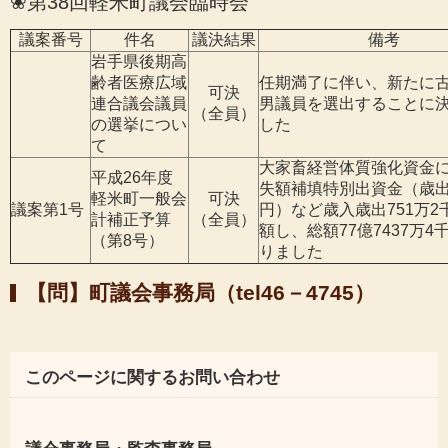
❀第38回軽米町議会臨時会
議案番号
件名
議決結果
備考
岩手県後期高
齢者医療広域
任期満了に伴い、新たに
可決
連合議会議員
男議員を選出することに
（全員）
の選挙につい
した
て
大家畜経営体質強化資金
平成26年度
失額補填特別出資金（歳出
軽米町一般会
可決
議案第1号
円）など歳入歳出751万2
計補正予算
（全員）
額し、総額77億7437万4
（第8号）
りました
【問】町議会事務局（tel46－4745）
このページに関するお問い合わせ