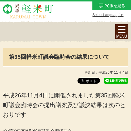
Select Language
▼
ナ
ビ
ゲ
ー
第35回軽米町議会臨時会の結果について
シ
ョ
ン
更新日：平成26年 11月 4日
メ
ニ
ュ
平成26年11月4日に開催されました第35回軽米
ー
町議会臨時会の提出議案及び議決結果は次のと
を
おりです。
表
示