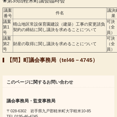
❀第35回軽米町議会臨時会
議案
議決
件名
番号
果
議案
可決
晴山地区常設保育園建設（建築）工事の変更請負
第1
（全
契約の締結に関し議決を求めることについて
号
員）
議案
可決
第2
財産の取得に関し議決を求めることについて
（全
号
員）
【問】町議会事務局（tel46－4745）
このページに関するお問い合わせ
議会事務局・監査事務局
〒028-6302 岩手県九戸郡軽米町大字軽米10-85
TEL 0195-46-4745