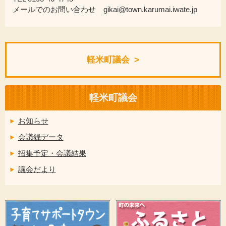
メールでのお問い合わせ gikai@town.karumai.iwate.jp
軽米町議会
軽米町議会
お知らせ
会議録データ
招集予定・会議結果
議会だより