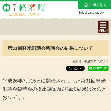
Select Language
▼
ナ
ビ
ゲ
ー
第31回軽米町議会臨時会の結果について
シ
ョ
ン
更新日：平成26年 7月16日
メ
ニ
ュ
平成26年7月15日に開催されました第31回軽米
ー
町議会臨時会の提出議案及び議決結果は次のと
を
おりです。
表
示