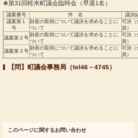
❀第31回軽米町議会臨時会（早退1名）
議案番号
件 名
議決
議案第１
財産の取得について議決を求めることに
可決（
号
ついて
員）
財産の取得について議決を求めることに
可決（
議案第２号
ついて
員）
財産の取得について議決を求めることに
可決（
議案第３号
ついて
員）
【問】町議会事務局（tel46－4745）
このページに関するお問い合わせ