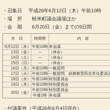
・召集日 平成26年6月12日（木）午前10時
・場 所 軽米町議会議場ほか
・会 期 6月20日（金）までの9日間
月 日
時間帯
内 容
6月12日（木）
午前10時
本会議
13日（金）
―
（休会）
14日（土）
―
（休会）
15日（日）
―
（休会）
16日（月）
午前10時
一般質問
17日（火）
午前10時
一般質問、総務教育民生常任委員
18日（水）
午前10時
特別委員会
19日（木）
午前10時
特別委員会
午前10時
特別委員会
20日（金）
午後1時
本会議
・付議案件（平成26年6月4日現在）