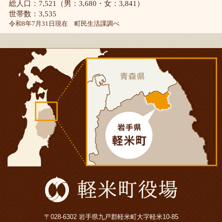
総人口：7,521（男：3,680・女：3,841）
世帯数：3,535
令和8年7月31日現在 町民生活課調べ
〒028-6302 岩手県九戸郡軽米町大字軽米10-85