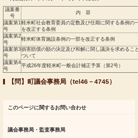
議案番
内 容
号
議案第1
軽米町社会教育委員の定数及び任期に関する条例の
号
を改正する条例
議案第2
軽米町体育施設条例の一部を改正する条例
号
議案第3
損害賠償の額の決定及び和解に関し議決を求めるこ
号
ついて
議案第4
平成26年度軽米町一般会計補正予算（第2号）
号
【問】町議会事務局（tel46－4745）
このページに関するお問い合わせ
議会事務局・監査事務局