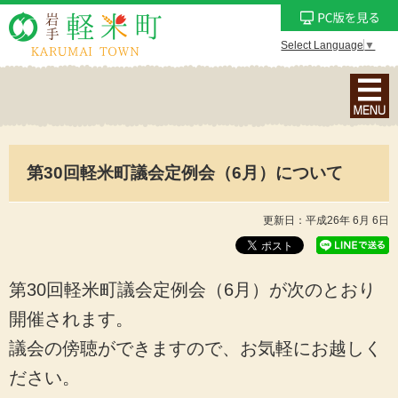
Select Language
▼
ナ
ビ
ゲ
ー
第30回軽米町議会定例会（6月）について
シ
ョ
ン
更新日：平成26年 6月 6日
メ
ニ
ュ
第30回軽米町議会定例会（6月）が次のとおり
ー
開催されます。
を
議会の傍聴ができますので、お気軽にお越しく
表
示
ださい。