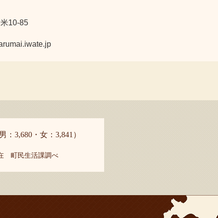
10-85
ai.iwate.jp
男：3,680・女：3,841）
現在 町民生活課調べ