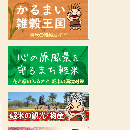
つ
と
と