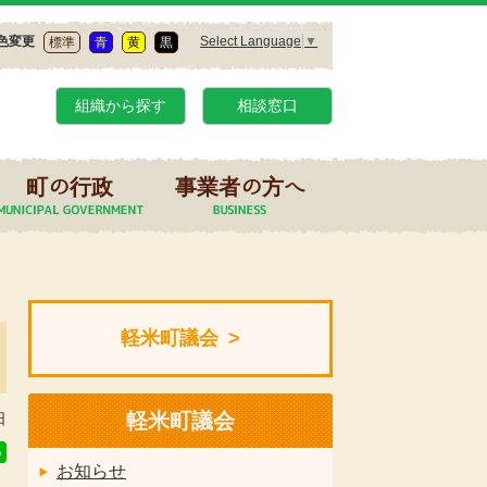
Select Language
▼
色変更
標準
青
黄
黒
組織から探す
相談窓口
町の行政
事業者の方へ
軽米町議会
軽米町議会
日
お知らせ