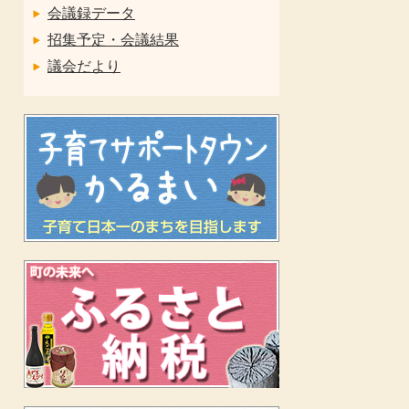
会議録データ
招集予定・会議結果
議会だより
力
ま