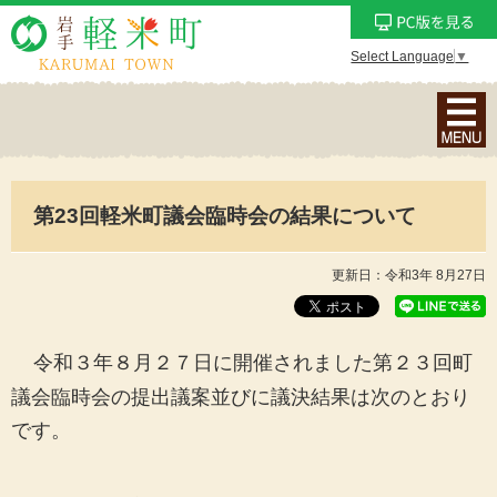
Select Language
▼
ナ
ビ
ゲ
ー
第23回軽米町議会臨時会の結果について
シ
ョ
ン
更新日：令和3年 8月27日
メ
ニ
ュ
令和３年８
月２７日に開催されました第２３回町
ー
議会臨時会の提出議案並びに議決結果は次のとおり
を
です。
表
示