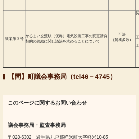
契
可決
かるまい交流駅（仮称）電気設備工事の変更請負
議案第３号
（賛成多数）
契約の締結に関し議決を求めることについて
【問】町議会事務局（tel46－4745）
このページに関するお問い合わせ
議会事務局・監査事務局
〒028-6302 岩手県九戸郡軽米町大字軽米10-85