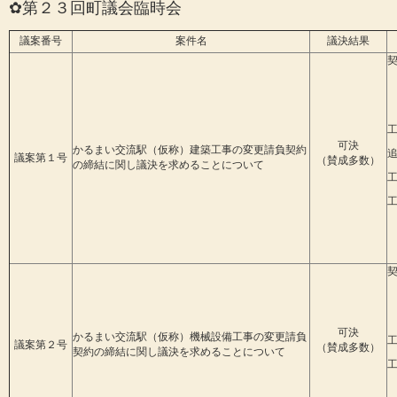
✿第２３回町議会臨時会
議案番号
案件名
議決結果
契
可決
かるまい交流駅（仮称）建築工事の変更請負契約
議案第１号
（賛成多数）
の締結に関し議決を求めることについて
契
可決
かるまい交流駅（仮称）機械設備工事の変更請負
議案第２号
（賛成多数）
契約の締結に関し議決を求めることについて