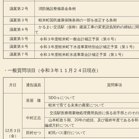
議案第２号
消防施設整備基金条例
議案第３号
軽米町国民健康保険条例の一部を改正する条例
かるまい交流駅（仮称）建築工事の変更請負契約の締結に関
議案第４号
て
議案第５号
令和３年度軽米町一般会計補正予算（第６号）
議案第６号
令和３年度軽米町下水道事業特別会計補正予算（第１号）
議案第７号
令和３年度軽米町水道事業会計補正予算（第１号）
・一般質問項目（令和３年１１月２４日現在）
月日
通告議員
質問事項
SDGｓについて
茶屋 隆
軽米で育てる未来の農業について
交流駅医療廃棄物処理費用負担に係る岩手県とのその
中村正志
山本町政５期、20年の総括、及び最終年度である令和
編成方針について
12
月３日
田村せつ
町民バス運行について
（金）