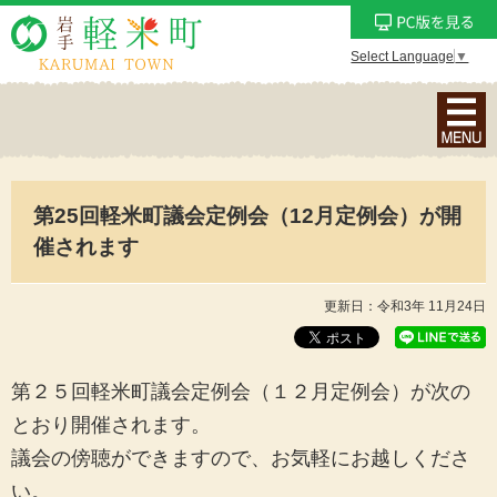
Select Language
▼
ナ
ビ
ゲ
ー
第25回軽米町議会定例会（12月定例会）が開
シ
ョ
催されます
ン
メ
更新日：令和3年 11月24日
ニ
ュ
ー
第２５回軽米町議会定例会（１２月定例会）が次の
を
とおり開催されます。
表
議会の傍聴ができますので、お気軽にお越しくださ
示
い。