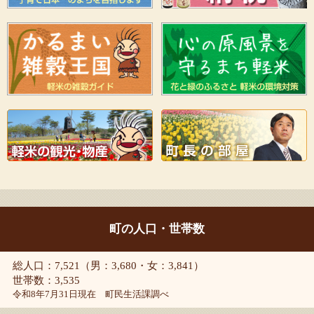
町の人口・世帯数
総人口：7,521（男：3,680・女：3,841）
世帯数：3,535
令和8年7月31日現在 町民生活課調べ