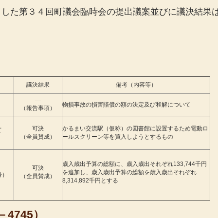
ました第３４回町議会臨時会の提出議案並びに議決結果
議決結果
備考（内容等）
―
物損事故の損害賠償の額の決定及び和解について
（報告事項）
可決
かるまい交流駅（仮称）の図書館に設置するため電動ロ
て
（全員賛成）
ールスクリーン等を買入しようとするもの
歳入歳出予算の総額に、歳入歳出それぞれ133,744千円
可決
を追加し、歳入歳出予算の総額を歳入歳出それぞれ
号）
（全員賛成）
8,314,892千円とする
－4745）