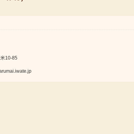
10-85
ai.iwate.jp