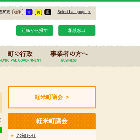
Select Language
▼
色変更
標準
青
黄
黒
組織から探す
相談窓口
町の行政
事業者の方へ
軽米町議会
軽米町議会
日
お知らせ