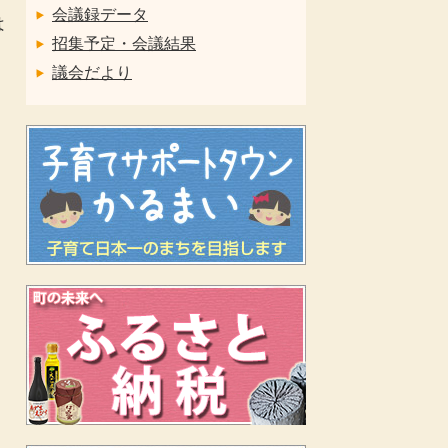
会議録データ
は
招集予定・会議結果
議会だより