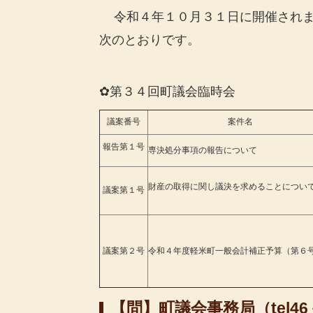
令和４年１０月３１
日に開催され
次のとおりです。
✿第３４回町議会臨時会
議案番号
案件名
報告第１号
専決処分事項の報告について
財産の取得に関し議決を求めることについ
議案第１号
議案第２号
令和４年度軽米町一般会計補正予算（第６
【問】町議会事務局（tel46