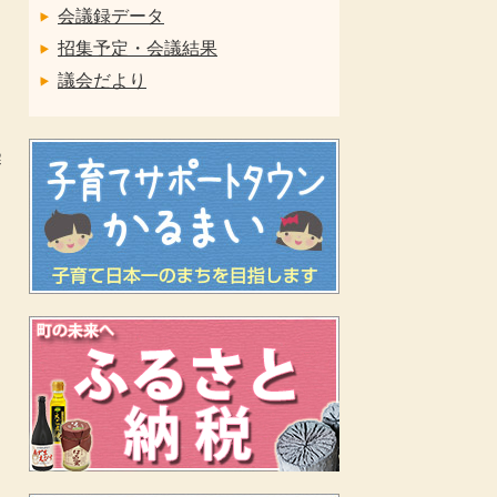
会議録データ
招集予定・会議結果
議会だより
審
力