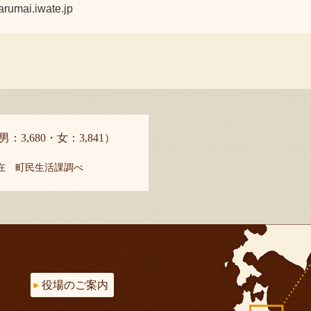
ai.iwate.jp
男：3,680・女：3,841）
現在 町民生活課調べ
役場のご案内