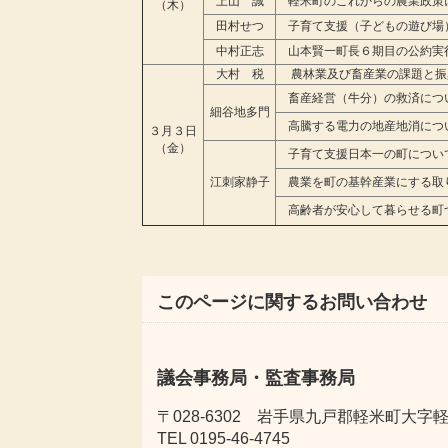
上山 誠
軽米町のこれからの農業政策
（木）
田村せつ
子育て支援（子どもの遊び場
中村正志
山本賢一町長６期目の公約実
大村 税
農林業及び畜産業の課題と振
畜産経営（牛分）の救済につ
細谷地多門
高騰する電力の地産地消につ
３月３日
（金）
子育て支援日本一の町につい
江刺家静子
農業を町の基幹産業にする取
高齢者が安心して暮らせる町
このページに関するお問い合わせ
議会事務局・監査事務局
〒028-6302 岩手県九戸郡軽米町大字軽米
TEL 0195-46-4745