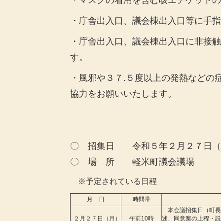
・マスクの着用を含む咳エチケットの
・庁舎出入口、議会棟出入口等に手指
・庁舎出入口、議会棟出入口に非接触
す。
・風邪や３７.５度以上の発熱などの
協力をお願いいたします。
〇 招集日 令和５年２月２７日（
〇 場 所 軽米町議会議場
※予定されている日程
月 日
時間帯
本会議招集日（町長
２月２７日（月）
午前10時
述、同意案の上程・説