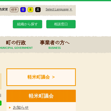
Select Language
▼
色変更
標準
青
黄
黒
組織から探す
相談窓口
町の行政
事業者の方へ
軽米町議会
軽米町議会
日
お知らせ