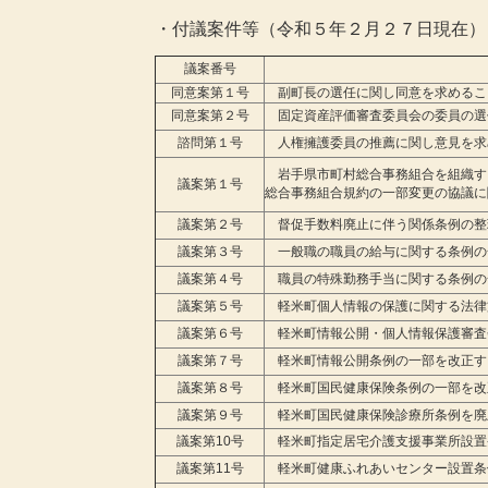
・付議案件等（令和５年２月２７日現在
議案番号
同意案第１号
副町長の選任に関し同意を求めるこ
同意案第２号
固定資産評価審査委員会の委員の選
諮問第１号
人権擁護委員の推薦に関し意見を求
岩手県市町村総合事務組合を組織す
議案第１号
総合事務組合規約の一部変更の協議に
議案第２号
督促手数料廃止に伴う関係条例の整
議案第３号
一般職の職員の給与に関する条例の
議案第４号
職員の特殊勤務手当に関する条例の
議案第５号
軽米町個人情報の保護に関する法律
議案第６号
軽米町情報公開・個人情報保護審査
議案第７号
軽米町情報公開条例の一部を改正す
議案第８号
軽米町国民健康保険条例の一部を改
議案第９号
軽米町国民健康保険診療所条例を廃
議案第10号
軽米町指定居宅介護支援事業所設置
議案第11号
軽米町健康ふれあいセンター設置条