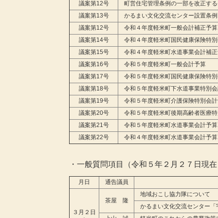
議案第12号
町営住宅管理条例の一部を改正する
議案第13号
かるまい文化交流センター設置条例
議案第12号
令和４年度軽米町一般会計補正予算
議案第14号
令和４年度軽米町国民健康保険特別
議案第15号
令和４年度軽米町水道事業会計補正
議案第16号
令和５年度軽米町一般会計予算
議案第17号
令和５年度軽米町国民健康保険特別
議案第18号
令和５年度軽米町下水道事業特別会
議案第19号
令和５年度軽米町介護保険特別会計
議案第20号
令和５年度軽米町後期高齢者医療特
議案第21号
令和５年度軽米町水道事業会計予算
議案第22号
令和４年度軽米町水道事業会計予算
・一般質問項目（令和５年２月２７日現在
月日
通告議員
地域おこし協力隊について
茶屋 隆
かるまい文化交流センター「
３月２日