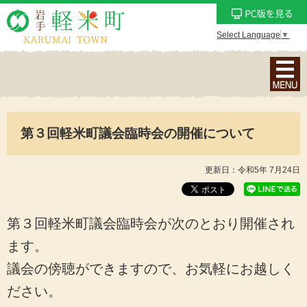
Select Language
▼
ナ
ビ
ゲ
ー
第３回軽米町議会臨時会の開催について
シ
ョ
ン
更新日：令和5年 7月24日
メ
ニ
ュ
第３回軽米町議会臨時会が次のとおり開催され
ー
ます。
を
議会の傍聴ができますので、お気軽にお越しく
表
示
ださい。