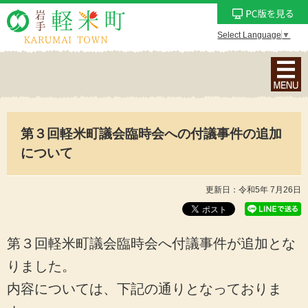
Select Language
▼
ナ
ビ
ゲ
ー
第３回軽米町議会臨時会への付議事件の追加
シ
ョ
について
ン
メ
更新日：令和5年 7月26日
ニ
ュ
ー
第３回軽米町議会臨時会へ付議事件が追加とな
を
りました。
表
内容については、下記の通りとなっておりま
示