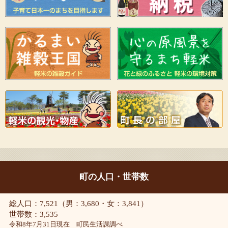
町の人口・世帯数
総人口：7,521（男：3,680・女：3,841）
世帯数：3,535
令和8年7月31日現在 町民生活課調べ