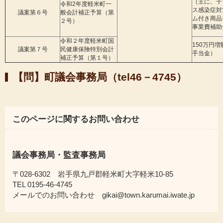
（主に、子
令和2年度軽米町一
ス感染症対
議案第６号
般会計補正予算（第
ム付き商品
２号）
事業費補助
令和２年度軽米町国
150万円
議案第７号
民健康保険特別会計
手当金）
補正予算（第１号）
【問】町議会事務局（tel46－4745）
このページに関するお問い合わせ
議会事務局・監査事務局
〒028-6302 岩手県九戸郡軽米町大字軽米10-85
TEL 0195-46-4745
メールでのお問い合わせ gikai@town.karumai.iwate.jp