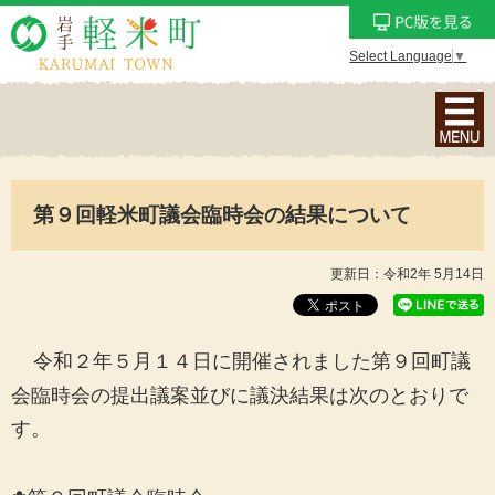
Select Language
▼
ナ
ビ
ゲ
ー
第９回軽米町議会臨時会の結果について
シ
ョ
ン
更新日：令和2年 5月14日
メ
ニ
ュ
令和２年５月１４日に開催されました第９回町議
ー
会臨時会の提出議案並びに議決結果は次のとおりで
を
す。
表
示