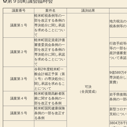
✿第９回町議会臨時会
議案番号
案件名
議決結果
軽米町税条例等の一
部を改正する条例の
地方税法の
議案第１号
専決処分に関し承認
税条例等の
を求めることについ
て
軽米町固定資産評価
行政手続等
審査委員会条例の一
等の一部を
部を改正する条例の
議案第２号
産評価審査
専決処分に関し承認
ついて承認
を求めることについ
て
令和2年度軽米町一
9億589万
般会計補正予算（第
専決処分し
議案第３号
１号）の専決処分に
業費）
関し承認を求めるこ
可決
とについて
（全員賛成）
軽米町後期高齢者医
岩手県後期
議案第４号
療に関する条例の一
条例の一部
部を改正する条例
軽米町国民健康保険
新型コロナ
議案第５号
条例の一部を改正す
支給につい
る条例
3804万6