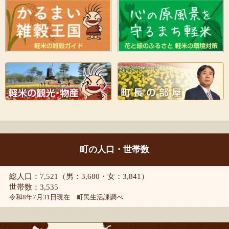
町の人口・世帯数
総人口：7,521（男：3,680・女：3,841）
世帯数：3,535
令和8年7月31日現在 町民生活課調べ