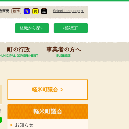
Select Language
▼
色変更
標準
青
黄
黒
組織から探す
相談窓口
町の行政
事業者の方へ
軽米町議会
軽米町議会
日
お知らせ