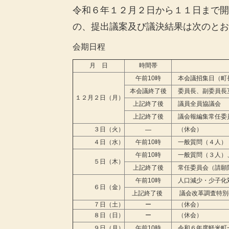
令和６年１２月２日から１１日まで開
の、提出議案及び議決結果は次のとお
会期日程
月 日
時間帯
午前10時
本会議招集日（町長
本会議終了後
委員長、副委員長
１２月２日（月）
上記終了後
議員全員協議会
上記終了後
議会報編集常任委
３日（火）
（休会）
―
４日（水）
午前10時
一般質問（４人）
午前10時
一般質問（３人）
５日（木）
上記終了後
常任委員会（請願
午前10時
人口減少・少子化
６日（金）
上記終了後
議会改革調査特別
７日（土）
ー
（休会）
８日（日）
ー
（休会）
９日（月）
午前10時
令和６年度軽米町