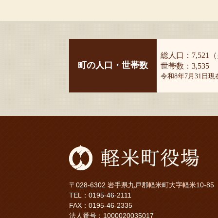
総人口：7,521（
町の人口・世帯数
世帯数：3,535
令和8年7月31日
〒028-6302 岩手県九戸郡軽米町大字軽米10-85
TEL：
0195-46-2111
FAX：0195-46-2335
法人番号：1000020035017