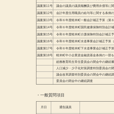
議案第11号
議会の議員の議員報酬及び費用弁償等に関
議案第12号
会計年度任用職員の給与等に関する条例の
議案第13号
令和６年度軽米町一般会計補正予算（第６
議案第14号
令和６年度軽米町国民健康保険特別会計補
議案第15号
令和６年度軽米町介護保険特別会計補正予
議案第16号
令和６年度軽米町水道事業会計補正予算（
議案第17号
令和６年度軽米町下水道事業会計補正予算
議案第18号
軽米町中小企業資金融資基金条例の一部を
総務教育民生常任委員会の閉会中の継続
人口減少・少子化対策調査特別委員会の閉
議会改革調査特別委員会の閉会中の継続
委員会の閉会中の継続調査
・一般質問項目
月日
通告議員