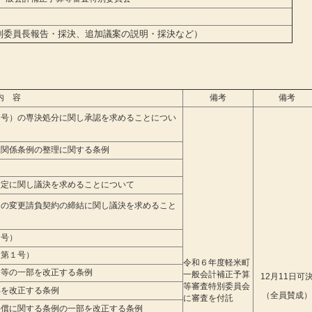
委員長報告・採決、追加議案の説明・採決など）
内 容
備考
備考
４号）の専決処分に関し承認を求めることについ
関係条例の整理に関する条例
定に関し議決を求めることについて
の変更請負契約の締結に関し議決を求めること
号）
第１号）
令和６年度軽米町
等の一部を改正する条例
一般会計補正予算
12月11日可
等審査特別委員会
を改正する条例
（全員賛成）
に審査を付託
償に関する条例の一部を改正する条例