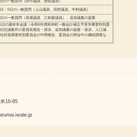
4日の一般質問（田中議員、西舘議員）
4日・5日の一般質問（上山議員、田村議員、中村議員）
5日の一般質問（茶屋議員、江刺家議員）、追加議案の提案
1日の最終本会議（令和6年度軽米町一般会計補正予算等審査特別委
付託議案件の委員長報告・採決、追加議案の提案・採決、人口減
化対策調査特別委員会の中間報告、委員会の閉会中の継続調査な
10-85
ai.iwate.jp