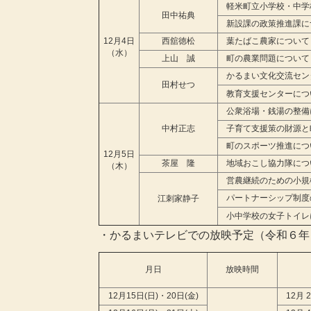
軽米町立小学校・中学
田中祐典
新設課の政策推進課
に
12
月4日
西舘徳松
葉たばこ農家について
（水）
上山 誠
町の農業問題について
かるまい文化交流セン
田村せつ
教育支援センターにつ
公衆浴場・銭湯の整備
中村正志
子育て支援策の財源と
町のスポーツ推進につ
12月5日
茶屋 隆
地域おこし協力隊につ
（木）
営農継続のための小規
パートナーシップ制度
江刺家静子
小中学校の女子トイレ
・かるまいテレビでの放映予定（令和６年
月日
放映時間
12月15日(日)・20日(金)
12月 