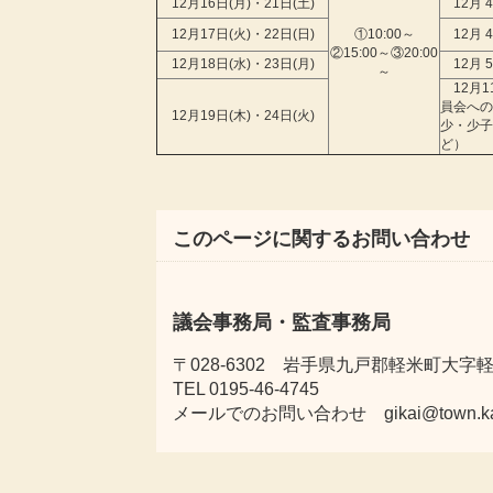
12月16日(月)・21日(土)
12月 
12月17日(火)・22日(日)
①10:00～
12月 
②15:00～③20:00
12月18日(水)・23日(月)
12月 
～
12月1
員会への
12月19日(木)・24日(火)
少・少子
ど）
このページに関するお問い合わせ
議会事務局・監査事務局
〒028-6302 岩手県九戸郡軽米町大字軽米
TEL 0195-46-4745
メールでのお問い合わせ gikai@town.karum