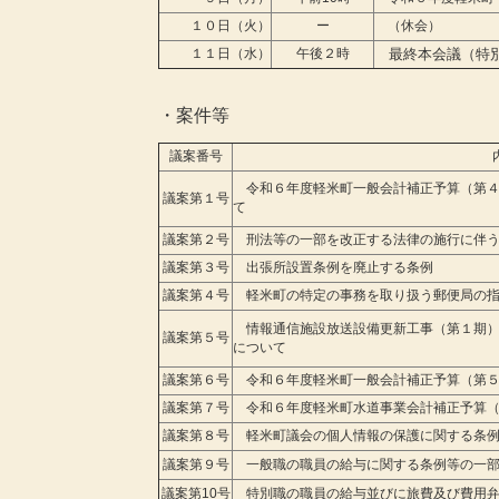
１０日（火）
ー
（休会）
１１日（水）
午後２時
最終本会議（特別
・案件等
議案番号
令和６年度
軽米町一般会計補正予算（第
議案第１号
て
議案第２号
刑法等の一部を改正する法律の施行に伴う
議案第３号
出張所設置条例を廃止する条例
議案第４号
軽米町の特定の事務を取り扱う郵便局の指
情報通信施設放送設備更新工事（第１期）
議案第５号
について
議案第６号
令和６年度軽米町一般会計補正予算（第５
議案第７号
令和６年度軽米町水道事業会計補正予算（
議案第８号
軽米町議会の個人情報の保護に関する条例
議案第９号
一般職の職員の給与に関する条例等の一部
議案第10号
特別職の職員の給与並びに旅費及び費用弁