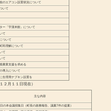
校のエアコン設置状況について
ついて
ター「宇漢米館」について
いて
について
町民理解について
いて
いて
模農業支援を求める
の導入について
に生理用ナプキン設置を
１２月１１日現在）
主な内容
2日の本会議招集日（町長の政務報告、議案7件の提案）