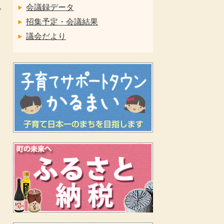
会議録データ
で
招集予定・会議結果
議会だより