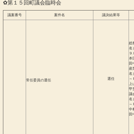
✿第１５回町議会臨時会
議案番号
案件名
議決結果等
総
９.
本
田
産
選任
～Ｒ
常任委員の選任
上
甲
議
～Ｒ
中
田