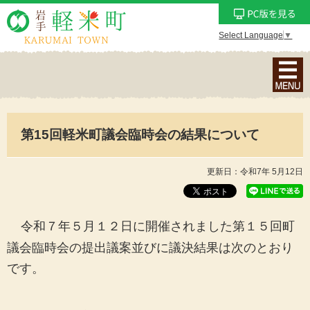
Select Language
▼
ナ
ビ
ゲ
ー
第15回軽米町議会臨時会の結果について
シ
ョ
ン
更新日：令和7年 5月12日
メ
ニ
ュ
令和７年５
月１２日に開催されました第１５回町
ー
議会臨時会の提出議案並びに議決結果は次のとおり
を
です。
表
示