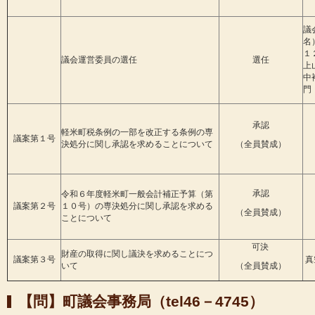
議
１２
議会運営委員の選任
選任
上
中
門
承認
軽米町税条例の一部を改正する条例の専
議案第１号
決処分に関し承認を求めることについて
（全員賛成）
承認
令和６年度軽米町一般会計補正予算（第
議案第２号
１０号）の専決処分に関し承認を求める
（全員賛成）
ことについて
可決
財産の取得に関し議決を求めることにつ
議案第３号
真
いて
（全員賛成）
【問】町議会事務局（tel46－4745）