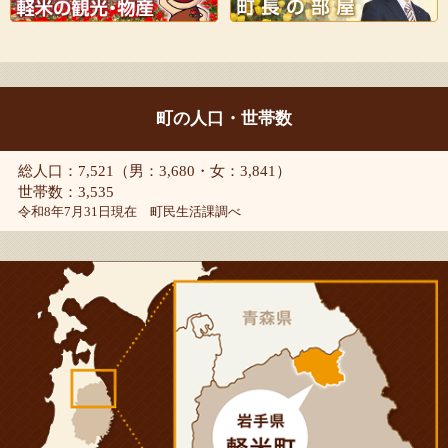
町の人口・世帯数
総人口：7,521（男：3,680・女：3,841）
世帯数：3,535
令和8年7月31日現在 町民生活課調べ