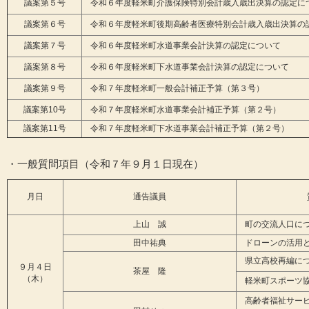
議案第５号
令和６年度軽米町介護保険特別会計歳入歳出決算の認定に
議案第６号
令和６年度軽米町後期高齢者医療特別会計歳入歳出決算の
議案第７号
令和６年度軽米町水道事業会計決算の認定について
議案第８号
令和６年度軽米町下水道事業会計決算の認定について
議案第９号
令和７年度軽米町一般会計補正予算（第３号）
議案第10号
令和７年度軽米町水道事業会計補正予算（第２号）
議案第11号
令和７年度軽米町下水道事業会計補正予算（第２号）
・一般質問項目（令和７年９月１日現在）
月日
通告議員
上山 誠
町の交流人口に
田中祐典
ドローンの活用と
県立高校再編に
９月４日
茶屋 隆
（木）
軽米町スポーツ協
高齢者福祉サービ