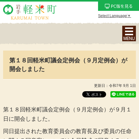
Select Language
▼
ナ
ビ
ゲ
ー
第１８回軽米町議会定例会（９月定例会）が
シ
ョ
開会しました
ン
メ
更新日：令和7年 9月 1日
ニ
ュ
ー
第１８回軽米町議会定例会（９月定例会）が９月１
を
日に開会しました。
表
示
同日提出された教育委員会の教育長及び委員の任命