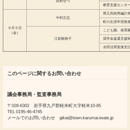
田村せつ
教育支援センター
県立高校再編計画
中村正志
町の生涯学習推進
９月５日
こども園、保育園
（金）
江刺家静子
奨学金返還支援制
水田活用直接支払
このページに関するお問い合わせ
議会事務局・監査事務局
〒028-6302 岩手県九戸郡軽米町大字軽米10-85
TEL 0195-46-4745
メールでのお問い合わせ gikai@town.karumai.iwate.jp