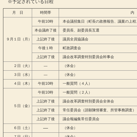
※予定されている日程
月 日
時間帯
内
午前10時
本会議招集日（町長の政務報告、議案の上程
本会議終了後
委員長、副委員長互選
９月１日（月）
上記終了後
議員全員協議会
午後１時
町政調査会
上記終了後
議会改革調査特別委員会幹事会
２日（火）
（休会）
―
３日（水）
（休会）
―
４日（木）
午前10時
一般質問（４人）
午前10時
一般質問（２人）
上記終了後
議会改革調査特別委員会全体会
５日（金）
上記終了後
常任委員会（請願陳情審査、所管事務調査）
上記終了後
議会報編集常任委員会
―
６日（土）
（休会）
―
７日（日）
（休会）