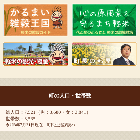
町の人口・世帯数
総人口：7,521（男：3,680・女：3,841）
世帯数：3,535
令和8年7月31日現在 町民生活課調べ