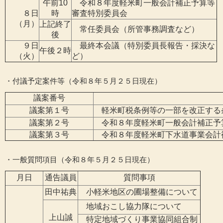
午前10
令和８年度軽米町一般会計補正予算等
８日
時
審査特別委員会
（月）
上記終了
常任委員会（所管事務調査など）
後
９日
最終本会議（特別委員長報告・採決な
午後２時
（火）
ど）
・付議予定案件等（令和８年５月２５日現在）
議案番号
議案第１号
軽米町税条例等の一部を改正する
議案第２号
令和８年度軽米町一般会計補正予
議案第３号
令和８年度軽米町下水道事業会計
・一般質問項目（令和８年５月２５日現在）
月日
通告議員
質問事項
田中祐典
小軽米地区の圃場整備について
地域おこし協力隊について
上山誠
特定地域づくり事業協同組合制