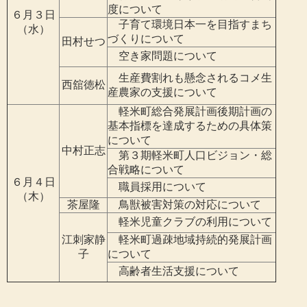
度について
６月３日
子育て環境日本一を目指すまち
（水）
づくりについて
田村せつ
空き家問題について
生産費割れも懸念されるコメ生
西舘徳松
産農家の支援について
軽米町総合発展計画後期計画の
基本指標を達成するための具体策
について
中村正志
第３期軽米町人口ビジョン・総
合戦略について
６月４日
職員採用について
（木）
茶屋隆
鳥獣被害対策の対応について
軽米児童クラブの利用について
江刺家静
軽米町過疎地域持続的発展計画
子
について
高齢者生活支援について