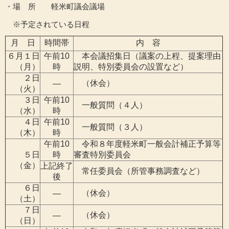
・場 所 軽米町議会議場
※予定されている日程
月 日
時間帯
内 容
６月１日
午前10
本会議招集日（議案の上程、提案理由
（月）
時
説明、特別委員会の設置など）
２日
（休会）
―
（火）
３日
午前10
一般質問（４人）
（水）
時
４日
午前10
一般質問（３人）
（木）
時
午前10
令和８年度軽米町一般会計補正予算等
５日
時
審査特別委員会
（金）
上記終了
常任委員会（所管事務調査など）
後
６日
（休会）
―
（土）
７日
（休会）
―
（日）