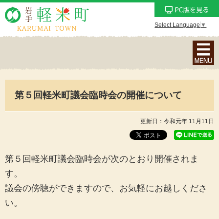
Select Language
▼
ナ
ビ
ゲ
ー
第５回軽米町議会臨時会の開催について
シ
ョ
ン
更新日：令和元年 11月11日
メ
ニ
ュ
第５回軽米町議会臨時会が次のとおり開催されま
ー
す。
を
議会の傍聴ができますので、お気軽にお越しくださ
表
い。
示