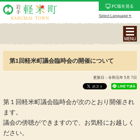
Select Language
▼
ナ
ビ
ゲ
ー
第1回軽米町議会臨時会の開催について
シ
ョ
ン
更新日：令和元年 5月 7日
メ
ニ
ュ
第１回軽米町議会臨時会が次のとおり開催され
ー
ます。
を
議会の傍聴ができますので、お気軽にお越しく
表
示
ださい。