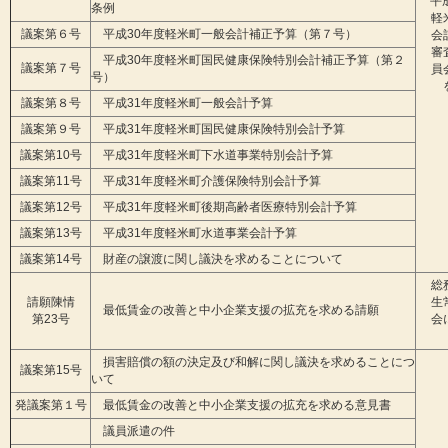
平
条例
軽
議案第６号
平成30年度軽米町一般会計補正予算（第７号）
会
審
平成30年度軽米町国民健康保険特別会計補正予算（第２
議案第７号
員
号）
議案第８号
平成31年度軽米町一般会計予算
議案第９号
平成31年度軽米町国民健康保険特別会計予算
議案第10号
平成31年度軽米町下水道事業特別会計予算
議案第11号
平成31年度軽米町介護保険特別会計予算
議案第12号
平成31年度軽米町後期高齢者医療特別会計予算
議案第13号
平成31年度軽米町水道事業会計予算
議案第14号
財産の譲渡に関し議決を求めることについて
総
請願陳情
生
最低賃金の改善と中小企業支援の拡充を求める請願
第23号
会
損害賠償の額の決定及び和解に関し議決を求めることにつ
議案第15号
いて
発議案第１号
最低賃金の改善と中小企業支援の拡充を求める意見書
議員派遣の件