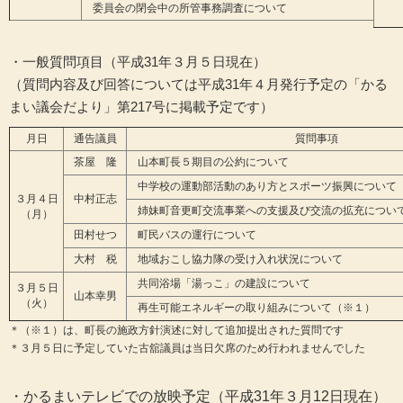
委員会の閉会中の所管事務調査について
・一般質問項目（平成31年３月５日現在）
（質問内容及び回答については平成31年４月発行予定の「かる
まい議会だより」第217号に掲載予定です）
月日
通告議員
質問事項
茶屋 隆
山本町長５期目の公約について
中学校の運動部活動のあり方とスポーツ振興について
３月４日
中村正志
姉妹町音更町交流事業への支援及び交流の拡充につい
（月）
田村せつ
町民バスの運行について
大村 税
地域おこし協力隊の受け入れ状況について
共同浴場「湯っこ」の建設について
３月５日
山本幸男
（火）
再生可能エネルギーの取り組みについて（※１）
＊（※１）は、町長の施政方針演述に対して追加提出された質問です
＊３月５日に予定していた古舘議員は当日欠席のため行われませんでした
・かるまいテレビでの放映予定（平成31年３月12日現在）