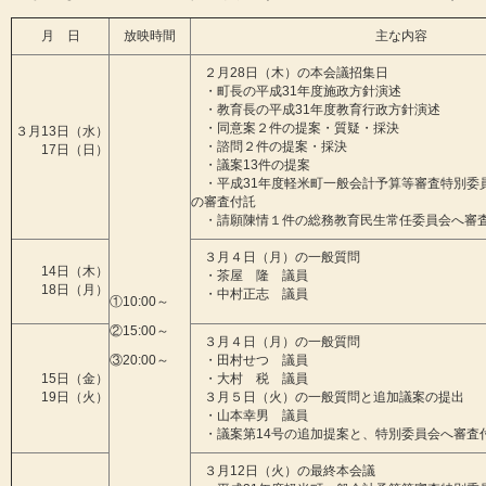
月 日
放映時間
主な内容
２月28日（木）の本会議招集日
・町長の平成31年度施政方針演述
・教育長の平成31年度教育行政方針演述
・同意案２件の提案・質疑・採決
３月13日（水）
・諮問２件の提案・採決
17日（日）
・議案13件の提案
・平成31年度軽米町一般会計予算等審査特別委員
の審査付託
・請願陳情１件の総務教育民生常任委員会へ審
３月４日（月）の一般質問
14日（木）
・茶屋 隆 議員
18日（月）
・中村正志 議員
①10:00～
②15:00～
３月４日（月）の一般質問
③20:00～
・田村せつ 議員
15日（金）
・大村 税 議員
19日（火）
３月５日（火）の一般質問と追加議案の提出
・山本幸男 議員
・議案第14号の追加提案と、特別委員会へ審査
３月12日（火）の最終本会議