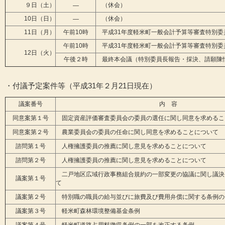
９日（土）
（休会）
―
10日（日）
（休会）
―
11日（月）
午前10時
平成31年度軽米町一般会計予算等審査特別委
午前10時
平成31年度軽米町一般会計予算等審査特別委
12日（火）
午後２時
最終本会議（特別委員長報告・採決、請願陳
・付議予定案件等（平成31年２月21日現在）
議案番号
内 容
同意案第１号
固定資産評価審査委員会の委員の選任に関し同意を求めるこ
同意案第２号
農業委員会の委員の任命に関し同意を求めることについて
諮問第１号
人権擁護委員の推薦に関し意見を求めることについて
諮問第２号
人権擁護委員の推薦に関し意見を求めることについて
二戸地区広域行政事務組合規約の一部変更の協議に関し議決
議案第１号
て
議案第２号
特別職の職員の給与並びに旅費及び費用弁償に関する条例の
議案第３号
軽米町森林環境整備基金条例