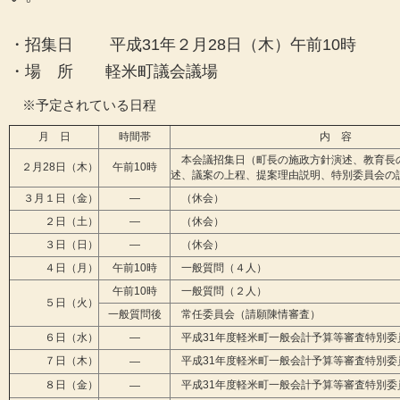
・招集日 平成31年２月28日（木）午前10時
・場 所 軽米町議会議場
※予定されている日程
月 日
時間帯
内 容
本会議招集日（町長の施政方針演述、教育長
２月28日（木）
午前10時
述、議案の上程、提案理由説明、特別委員会の
３月１日（金）
―
（休会）
２日（土）
―
（休会）
３日（日）
―
（休会）
４日（月）
午前10時
一般質問（４人）
午前10時
一般質問（２人）
５日（火）
一般質問後
常任委員会（請願陳情審査）
６日（水）
―
平成31年度軽米町一般会計予算等審査特別委
７日（木）
平成31年度軽米町一般会計予算等審査特別委
―
８日（金）
平成31年度軽米町一般会計予算等審査特別委
―