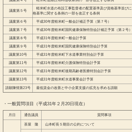
議案第４号
軽米町道路占用料徴収条例の一部を改正する条例
軽米町水道の布設工事監督者の配置基準及び資格基準並びに
議案第５号
格基準に関する条例の一部を改正する条例
議案第６号
平成30年度軽米町一般会計補正予算（第７号）
議案第７号
平成30年度軽米町国民健康保険特別会計補正予算（第２号
議案第８号
平成31年度軽米町一般会計予算
議案第９号
平成31年度軽米町国民健康保険特別会計予算
議案第10号
平成31年度軽米町下水道事業特別会計予算
議案第11号
平成31年度軽米町介護保険特別会計予算
議案第12号
平成31年度軽米町後期高齢者医療特別会計予算
議案第13号
平成31年度軽米町水道事業会計予算
請願陳情第23号
最低賃金の改善と中小企業支援の拡充を求める請願
・一般質問項目（平成31年２月20日現在）
月日
通告議員
質問事項
茶屋 隆
山本町長５期目の公約について