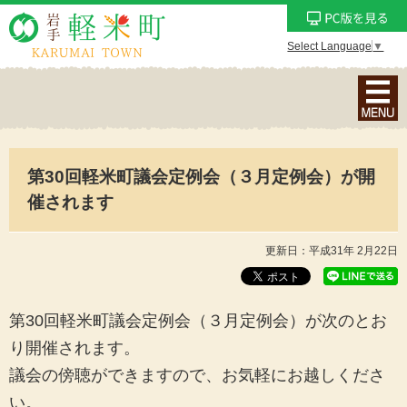
Select Language
▼
ナ
ビ
ゲ
ー
第30回軽米町議会定例会（３月定例会）が開
シ
ョ
催されます
ン
メ
更新日：平成31年 2月22日
ニ
ュ
ー
第30回軽米町議会定例会（３月定例会）が次のとお
を
り開催されます。
表
議会の傍聴ができますので、お気軽にお越しくださ
示
い。