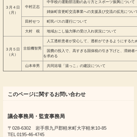
中学校の運動部活動のあり方とスポーツ振興について
中村正志
３月４日
姉妹町音更町交流事業への支援及び交流の拡充につい
（月）
田村せつ
町民バスの運行について
大村 税
地域おこし協力隊の受け入れ状況について
人工透析患者が安心して、透析ができるようにするた
古舘機智男
３月５日
国費の投入で、高すぎる国保税の引き下げと、滞納者
（火）
を求める
山本幸男
共同浴場「湯っこ」の建設について
このページに関するお問い合わせ
議会事務局・監査事務局
〒028-6302 岩手県九戸郡軽米町大字軽米10-85
TEL 0195-46-4745