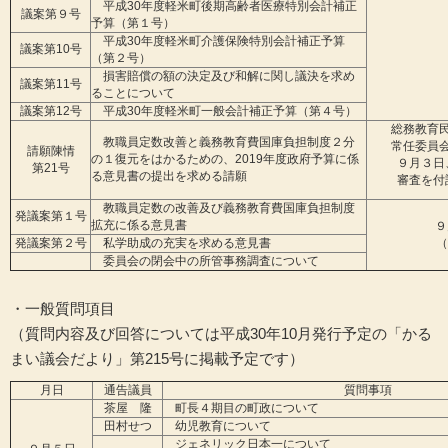
平成30年度軽米町後期高齢者医療特別会計補正
議案第９号
予算（第１号）
平成30年度軽米町介護保険特別会計補正予算
議案第10号
（第２号）
損害賠償の額の決定及び和解に関し議決を求め
議案第11号
ることについて
議案第12号
平成30年度軽米町一般会計補正予算（第４号）
総務教育
教職員定数改善と義務教育費国庫負担制度２分
常任委員
請願陳情
の１復元をはかるための、2019年度政府予算に係
９月３日
第21号
る意見書の提出を求める請願
審査を付
教職員定数の改善及び義務教育費国庫負担制度
発議案第１号
拡充に係る意見書
９
発議案第２号
私学助成の充実を求める意見書
（
委員会の閉会中の所管事務調査について
・一般質問項目
（質問内容及び回答については平成30年10月発行予定の「かる
まい議会だより」第215号に掲載予定です）
月日
通告議員
質問事項
茶屋 隆
町長４期目の町政について
田村せつ
幼児教育について
ジェネリック日本一について