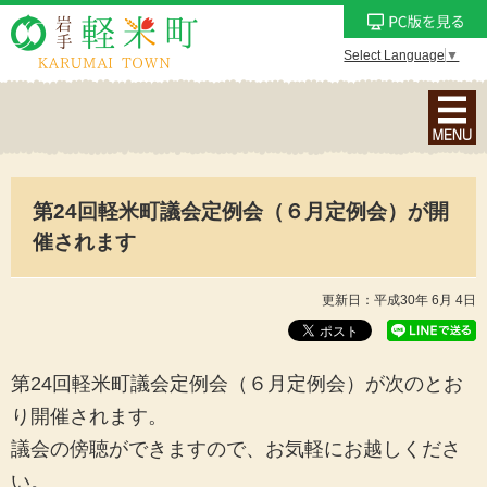
Select Language
▼
ナ
ビ
ゲ
ー
第24回軽米町議会定例会（６月定例会）が開
シ
ョ
催されます
ン
メ
更新日：平成30年 6月 4日
ニ
ュ
ー
第24回軽米町議会定例会（６月定例会）が次のとお
を
り開催されます。
表
議会の傍聴ができますので、お気軽にお越しくださ
示
い。