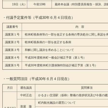
19日（火）
午前10時
最終本会議（特別委員長報告・採決、請
・付議予定案件等（平成30年６月４日現在）
議案番号
内 容
議案第１号
軽米町税条例等の一部を改正する条例の専決処分に関し承認を
議案第２号
軽米町税条例の一部を改正する条例
議案第３号
和解に関し議決を求めることについて
議案第４号
平成30年度軽米町一般会計補正予算（第１号）
議案第５号
平成30年度軽米町介護保険特別会計補正予算（第１号）
・一般質問項目（平成30年６月４日現在）
月日
通告議員
質問事項
中村正志
かるまい交流駅（仮称）整備の進捗状況及び今後の建
町内観光施設の運営について
茶屋 隆