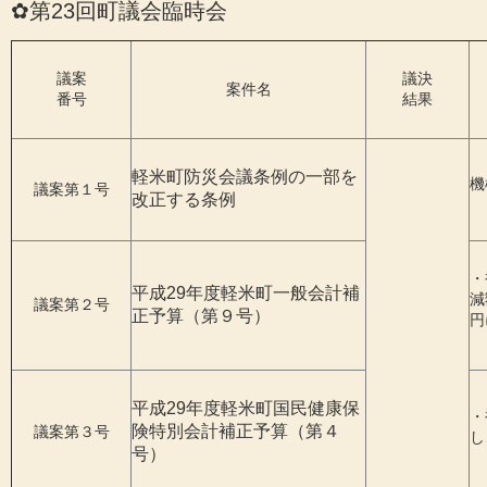
✿第23回町議会臨時会
議案
議決
案件名
番号
結果
軽米町防災会議条例の一部を
機
議案第１号
改正する条例
・
平成29年度軽米町一般会計補
減
議案第２号
正予算（第９号）
円
平成29年度軽米町国民健康保
・
険特別会計補正予算（第４
議案第３号
し
号）