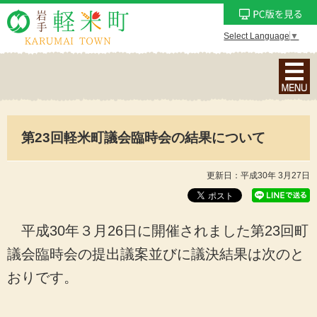
Select Language
▼
ナ
ビ
ゲ
ー
第23回軽米町議会臨時会の結果について
シ
ョ
ン
更新日：平成30年 3月27日
メ
ニ
ュ
平成30年３月26日に開催されました第23回町
ー
議会臨時会の提出議案並びに議決結果は次のと
を
おりです。
表
示