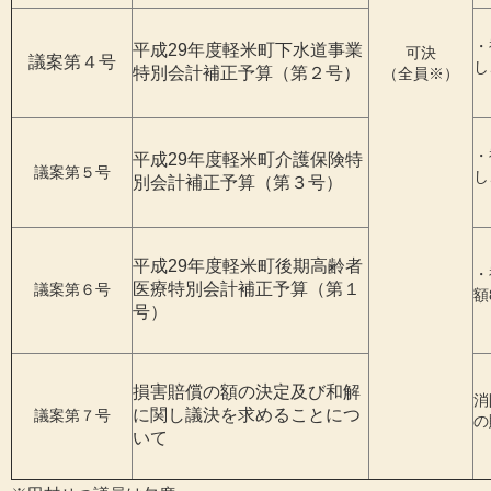
・
平成29年度軽米町下水道事業
可決
議案第４号
し
特別会計補正予算（第２号）
（全員※）
・
平成29年度軽米町介護保険特
議案第５号
し
別会計補正予算（第３号）
平成29年度軽米町後期高齢者
・
医療特別会計補正予算（第１
議案第６号
額
号）
損害賠償の額の決定及び和解
消
に関し議決を求めることにつ
議案第７号
の
いて