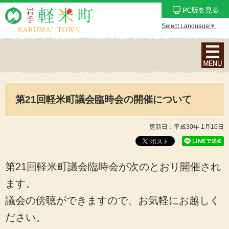
Select Language
▼
ナ
ビ
ゲ
ー
第21回軽米町議会臨時会の開催について
シ
ョ
ン
更新日：平成30年 1月16日
メ
ニ
ュ
第21回軽米町議会臨時会が次のとおり開催され
ー
ます。
を
議会の傍聴ができますので、お気軽にお越しく
表
示
ださい。