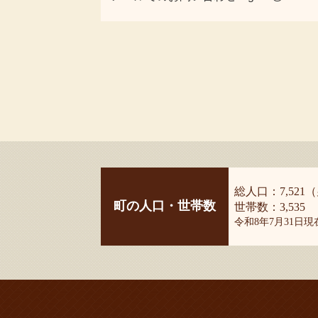
総人口：7,521（
町の人口・世帯数
世帯数：3,535
令和8年7月31日