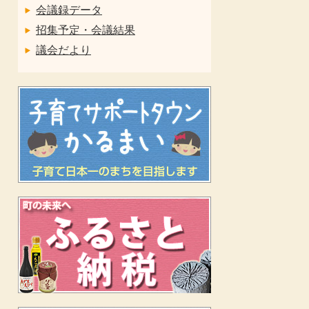
会議録データ
招集予定・会議結果
議会だより
力
ま
力