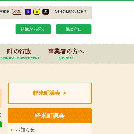
Select Language
▼
色変更
標準
青
黄
黒
組織から探す
相談窓口
町の行政
事業者の方へ
軽米町議会
軽米町議会
日
お知らせ